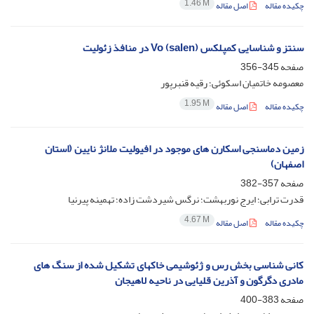
1.46 M
چکیده مقاله
اصل مقاله
سنتز و شناسایی کمپلکس (Vo (salen در منافذ زئولیت
صفحه
345-356
معصومه خاتمیان اسکوئی؛ رقیه قنبرپور
1.95 M
چکیده مقاله
اصل مقاله
زمین دماسنجی اسکارن های موجود در افیولیت ملانژ نایین (استان
اصفهان)
صفحه
357-382
قدرت ترابی؛ ایرج نوربهشت؛ نرگس شیردشت زاده؛ تهمینه پیرنیا
4.67 M
چکیده مقاله
اصل مقاله
کانی شناسی بخش رس و ژئوشیمی خاکهای تشکیل شده از سنگ های
مادری دگرگون و آذرین قلیایی در ناحیه لاهیجان
صفحه
383-400