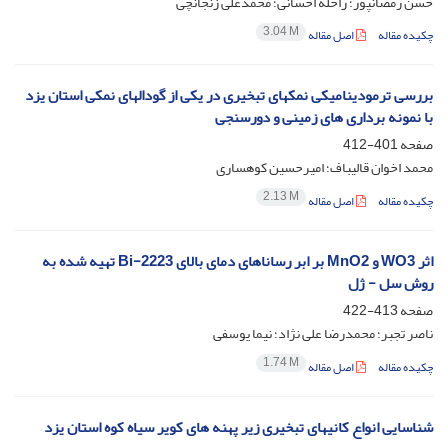
حسن رمضانپور؛ راحله احسانی؛ محمدعلی زنجانچی
3.04 M
چکیده مقاله
اصل مقاله
بررسی ترمودینامیکی نمکهای تبخیری در یکی از گودالهای نمکی استان یزد
با نمونه برداری های زمینی و دورسنجی
صفحه
401-412
محمد اخوان قالیباف؛ امیرحسین کوهساری
2.13 M
چکیده مقاله
اصل مقاله
اثر WO3 و MnO2 بر ابر رساناهای دمای بالای Bi-2223 تهیه شده به
روش سل - ژل
صفحه
413-422
ناصر تجبر؛ محمدرضا علی نژاد؛ نیما یوسفی
1.74 M
چکیده مقاله
اصل مقاله
شناسایی انواع کانیهای تبخیری زیر پهنه های کویر سیاه کوه استان یزد