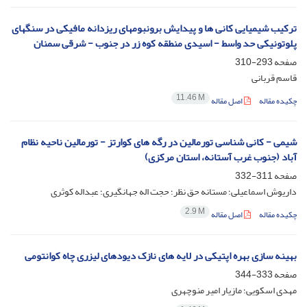
ترکیب شیمیایی کانی ها و پیدایش برونبومهای ریزدانه مافیکی در سنگهای
پلوتونیکی حد واسط - اسیدی منطقه کوه زر در جنوب - شرقی سمنان
صفحه
293-310
قاسم قربانی
11.46 M
چکیده مقاله
اصل مقاله
شیمی - کانی شناسی تورمالین در رگه های کوارتز - تورمالین ناحیه نظام
آباد (جنوب غرب آستانه، استان مرکزی)
صفحه
311-332
داریوش اسماعیلی؛ مستانه حق نظر؛ حجت اله جهانگیری؛ عبداله کوثری
2.9 M
چکیده مقاله
اصل مقاله
بهینه سازی بهره اپتیکی در لایه های نازک دیودهای لیزری چاه کوانتومی
صفحه
333-344
مهدی اسکویی؛ مازیار امیر منوچهری