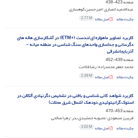
صفحه
423-438
عبدالحمید انصاری؛ امیرحسین کوهساری
2.77 M
چکیده مقاله
اصل مقاله
کاربرد تصاویر ماهواره ای لندست (+ETM) در آشکارسازی هاله های
دگرسانی و جداسازی واحدهای سنگ شناسی در منطقه میانه -
آذربایجانشرقی
صفحه
439-452
محمد جعفر محمدزاده؛ رضا فلاحت
2.39 M
چکیده مقاله
اصل مقاله
کاربرد شواهد کانی شناسی و بافتی در تشخیص دگرنهادی آلکالن در
استوک گرانیتوئیدی دودهک (شمال شرق محلات)
صفحه
453-470
فریبرز مسعودی؛ محبوبه جمشیدی بدر؛ زهرا صالحی
3.02 M
چکیده مقاله
اصل مقاله