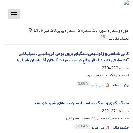
Toggle
vigation
دوره و شماره:
دوره 15، شماره 2 - شماره پیاپی 28، مهر 1386
15
تعداد مقالات:
کانی شناسی و ژئوشیمی سنگهای برون بومی کربناتیتی – سیلیکاتی
آتشفشانی ناحیه قخلار واقع در غرب مرند (استان آذربایجان شرقی)
صفحه
259-270
احمد جهانگیری؛ محسن موید
3.68 M
چکیده مقاله
اصل مقاله
سنگ نگاری و سنگ شناسی لیستونیت های شرق خوسف
صفحه
271-292
محمدحسین یوسف زاده؛ مسیب سبزه ئی
12.84 M
چکیده مقاله
اصل مقاله