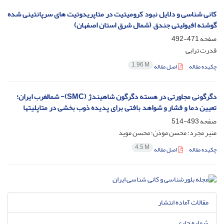
کانی شناسی و دلایل نبود کرومیتیت در متاپریدوتیت های سرپانتینی شده
گوشته افیولیتی جندق (شمال شرق استان اصفهان)
صفحه
471-492
قدرت ترابی
1.96 M
چکیده مقاله
اصل مقاله
دگرگونی مجاورتی در هسته دگرگون شاهیندژ (SMC)- شمالغرب ایران؛
تعیین دما و فشار و شواهد بافتی برای پدیده ذوب بخشی در متاپلیتها
صفحه
493-514
منیر مجرد؛ محسن موذن؛ محسن موید
4.5 M
چکیده مقاله
اصل مقاله
مقالات آماده انتشار
شماره جاری