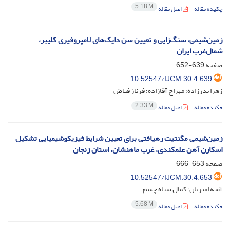
5.18 M
چکیده مقاله
اصل مقاله
زمین‌شیمی، سنگ‌زایی و تعیین سن دایک‌های لامپروفیری کلیبر،
شمال‌غرب ایران
صفحه
639-652
10.52547/IJCM.30.4.639
زهرا بدرزاده؛ مهراج آقازاده؛ فرناز فیاض
2.33 M
چکیده مقاله
اصل مقاله
زمین‌شیمی مگنتیت رهیافتی برای تعیین شرایط فیزیکوشیمیایی تشکیل
اسکارن آهن علم‎کندی، غرب ماهنشان، استان زنجان
صفحه
653-666
10.52547/IJCM.30.4.653
آمنه امیریان؛ کمال سیاه چشم
5.68 M
چکیده مقاله
اصل مقاله