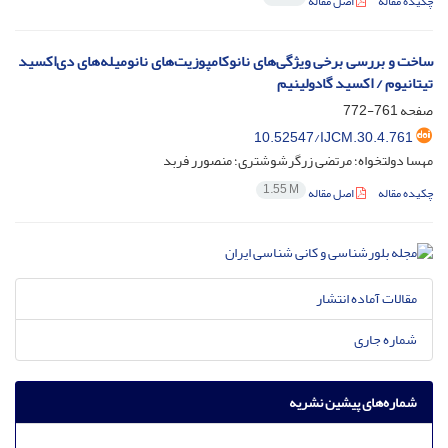
چکیده مقاله
اصل مقاله
ساخت و بررسی برخی ویژگی‌های نانوکامپوزیت‌های نانومیله‌های دی‌اکسید
تیتانیوم / اکسید گادولینیم
صفحه
761-772
10.52547/IJCM.30.4.761
مهسا دولتخواه؛ مرتضی زرگرشوشتری؛ منصورر فربد
1.55 M
چکیده مقاله
اصل مقاله
مقالات آماده انتشار
شماره جاری
شماره‌های پیشین نشریه