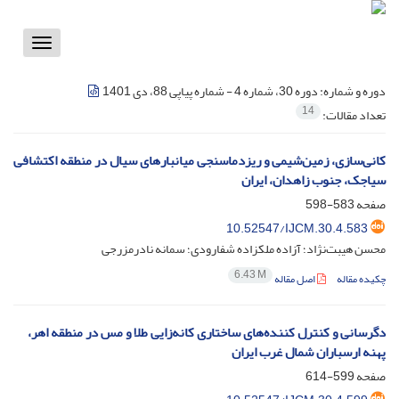
Toggle
vigation
دوره و شماره:
دوره 30، شماره 4 - شماره پیاپی 88، دی 1401
14
تعداد مقالات:
کانی‌سازی، زمین‌شیمی و ریزدماسنجی میانبارهای سیال در منطقه اکتشافی
سیاجک، جنوب زاهدان، ایران
صفحه
583-598
10.52547/IJCM.30.4.583
محسن هیبت‌نژاد؛ آزاده ملکزاده شفارودی؛ سمانه نادرمزرجی
6.43 M
چکیده مقاله
اصل مقاله
دگرسانی و کنترل کننده‌های ساختاری کانه‌زایی طلا و مس در منطقه اهر،
پهنه ارسباران شمال غرب ایران
صفحه
599-614