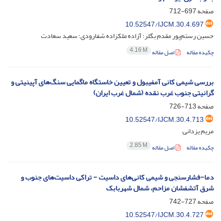
صفحه
697-712
10.52547/IJCM.30.4.697
حسین رستم‌پور مقدم بگلر؛ آزاده ملکزاده شفارودی؛ سعید سعادت
4.16 M
چکیده مقاله
اصل مقاله
بررسی شیمی کانی آمفیبول و تعیین خاستگاه ماگمایی سنگ‌های آپینیتی و
گرانیتی جنوب غرب نقده (شمال غرب ایران)
صفحه
713-726
10.52547/IJCM.30.4.713
مریم یزدانی
2.85 M
چکیده مقاله
اصل مقاله
دما-فشارسنجی و شیمی کانی‌های داسیت - تراکی داسیت‌های جنوب و
شرق آتشفشان مزاحم، شمال شهربابک
صفحه
727-742
10.52547/IJCM.30.4.727