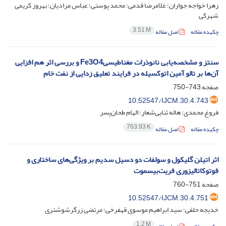
زهرا خواجه جواران؛ غلامرضا قدمی؛ محمد پوستی؛ عباس مرادیان؛ بهروز کریمی
شهرکی
3.51 M
چکیده مقاله
اصل مقاله
سنتز و مشخصه‌یابی نانوذرات مغناطیسیFe3O4 و بررسی اثر هم افزایی
آن‌ها بر تالو آمین اتوکسیله در فرایند تعلیق زدایی از نفت خام
صفحه
743-750
10.52547/IJCM.30.4.743
فروغ محمدی؛ هاله ثنایی‌شعار؛ الهام طحان‌پسر
763.93 K
چکیده مقاله
اصل مقاله
اثر اتیلن گلیکول و سولفات دو دسیل سدیم بر ویژگی‌های ساختاری و
فوتوکاتالیزوری فریت‌بیسموت
صفحه
751-760
10.52547/IJCM.30.4.751
خدیجه حلفی؛ سید ابراهیم موسوی قهفرخی؛ مرتضی زرگرشوشتری
1.2 M