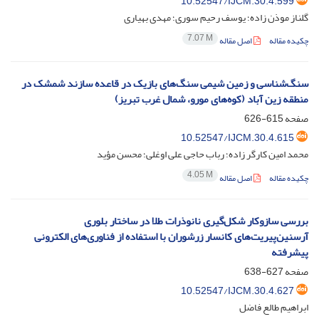
10.52547/IJCM.30.4.599
گلناز موذن زاده؛ یوسف رحیم سوری؛ مهدی بهیاری
7.07 M
چکیده مقاله
اصل مقاله
سنگ‌شناسی و زمین شیمی سنگ‌های بازیک در قاعده سازند شمشک در
منطقه زین آباد (کوه‌های مورو، شمال غرب تبریز)
صفحه
615-626
10.52547/IJCM.30.4.615
محمد امین کارگر زاده؛ رباب حاجی علی اوغلی؛ محسن مؤید
4.05 M
چکیده مقاله
اصل مقاله
بررسی سازوکار شکل‌گیری نانوذرات طلا در ساختار بلوری
آرسنین‌پیریت‌‌های کانسار زرشوران با استفاده از فناوری‌های الکترونی
پیشرفته
صفحه
627-638
10.52547/IJCM.30.4.627
ابراهیم طالع فاضل