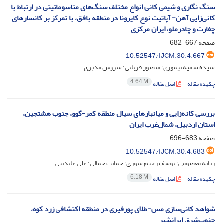
سنگ نگاری و شیمی کانی انواع مختلف سنگ‌های متاسوماتیتی در ارتباط با
کانی‌زایی آهن- آپاتیت نوع کایرونا در منطقه بافق، با تمرکز بر کانسارهای
چغارت و چادرملو، ایران مرکزی
صفحه
667-682
10.52547/IJCM.30.4.667
سیده سمیه تیموری؛ منصور قربانی؛ سروش مدبری
4.64 M
چکیده مقاله
اصل مقاله
بررسی کانه‌زایی و میانبارهای سیال منطقه کمر-گوو، جنوب هشتجین،
استان اردبیل، شمال‌غرب ایران
صفحه
683-696
10.52547/IJCM.30.4.683
ربابه معصومی؛ یوسف رحیم سوری؛ حمایت جمالی؛ علی عابدینی
6.18 M
چکیده مقاله
اصل مقاله
شواهد کانی‌سازی مس-طلای پورفیری در منطقه اکتشافی زرد کوه،
جنوب‌شرق ایرانشهر