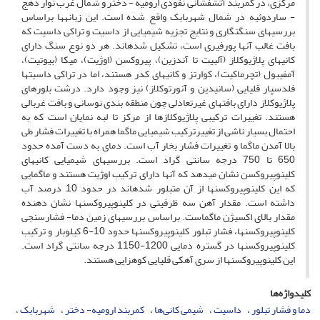
مرکزی، در کمربند آتشفشانی نفوذی ارومیه - دختر و شمال غرب نوار دهج
- ساردوئیه در شمال شهربابک واقع شده است. این زبانه­ها براساس
بررسی­های سنگ­نگاری و نتایج تجزیه شیمیایی از داسیت و تراکی داسیت که
بافت غالب آن­ها پورفیری است، تشکیل شده­اند. هر دو نوع سنگ دارای
کانی­های پلاژیوکلاز (آلبیت تا آندزین)، پیروکسن (اوژیت)، میکا (بیوتیت)،
آمفیبول (تچرماکیت)، کوارتز و کانی­های کدر هستند، اما در تراکی داسیت­ها
فلدسپار قلیایی (سانیدین و آنورتوکلاز) نیز وجود دارد. درشت بلورهای
پلاژیوکلاز دارای بافت­های غیرتعادلی چون منطقه بندی نوسانی و بافت غربالی
هستند. تغییرات ترکیبی پلاژیوکلازها از مرکز تا لبه نمایان است که به
احتمال بسیار ناشی از تغییرترکیب شیمیایی ماگما همراه با تغییرات فشار طی
بالا آمدن ماگما و تغییرات فشار بخار آب است. دمای به دست آمده حدود
650 تا 750 درجه سانتی گراد است. بررسی­های شیمیایی کانی­های
کلینوپیروکسن نشان می­دهد که آن­ها دارای ترکیب اوژیت هستند و ماگمایی
که این کلینوپیروکسن­ها از آن متبلور شده­اند در حدود 10 درصد آب
داشته است. مقدار آهن سه ظرفیتی در کلینوپیروکسن­ها نشان دهنده
مقدار بالای اکسیژن ماگماست. براساس بررسی­های زمین دما- فشارسنجی
کلینوپیروکسن­ها، فشار تبلور کلینوپیروکسن­ها حدود 10-6 کیلوبار و ترکیب
کلینوپیروکسن­ها در گستره دمایی 1200-1150 درجه سانتی گراد است.
این کلینوپیروکسن­ها از سری آهکی قلیایی کوهزایی هستند.
کلیدواژه‌ها
دما و فشار تبلور
داسیت
شیمی کانی‌ها
کمربند ارومیه- دختر
شهربابک