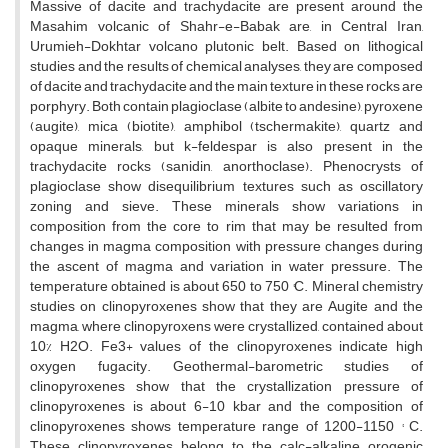
Massive of dacite and trachydacite are present around the
Masahim volcanic of Shahr-e-Babak are, in Central Iran,
Urumieh-Dokhtar volcano plutonic belt. Based on lithogical
studies and the results of chemical analyses, they are composed
of dacite and trachydacite and the main texture in these rocks are
porphyry. Both contain plagioclase (albite to andesine), pyroxene
(augite), mica (biotite), amphibol (tschermakite), quartz and
opaque minerals, but k-feldespar is also present in the
trachydacite rocks (sanidin, anorthoclase). Phenocrysts of
plagioclase show disequilibrium textures such as oscillatory
zoning and sieve. These minerals show variations in
composition from the core to rim that may be resulted from
changes in magma composition with pressure changes during
the ascent of magma and variation in water pressure. The
temperature obtained is about 650 to 750 °C. Mineral chemistry
studies on clinopyroxenes show that they are Augite and the
magma, where clinopyroxens were crystallized, contained about
10% H2O. Fe3+ values of the clinopyroxenes indicate high
oxygen fugacity. Geothermal-barometric studies of
clinopyroxenes show that the crystallization pressure of
clinopyroxenes is about 6-10 kbar and the composition of
clinopyroxenes shows temperature range of 1200-1150 ° C.
These clinopyroxenes belong to the calc-alkaline orogenic