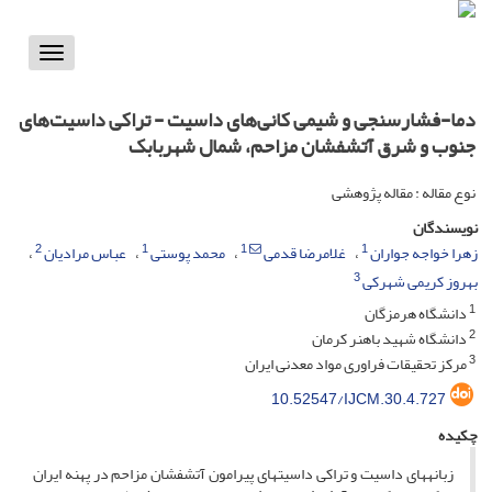
Toggle
vigation
دما-فشارسنجی و شیمی کانی‌های داسیت - تراکی داسیت‌های
جنوب و شرق آتشفشان مزاحم، شمال شهربابک
نوع مقاله : مقاله پژوهشی
نویسندگان
2
1
1
1
زهرا خواجه جواران
غلامرضا قدمی
محمد پوستی
عباس مرادیان
3
بهروز کریمی شهرکی
1
دانشگاه هرمزگان
2
دانشگاه شهید باهنر کرمان
3
مرکز تحقیقات فراوری مواد معدنی ایران
10.52547/IJCM.30.4.727
چکیده
زبانه­های داسیت و تراکی داسیت­های پیرامون آتشفشان مزاحم در پهنه ایران