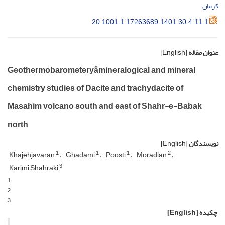
کرمان
20.1001.1.17263689.1401.30.4.11.1
عنوان مقاله
[English]
Geothermobarometeryâmineralogical and mineral
chemistry studies of Dacite and trachydacite of
Masahim volcano south and east of Shahr-e-Babak
north
نویسندگان
[English]
1
1
1
2
Khajehjavaran
Ghadami
Poosti
Moradian
3
Karimi Shahraki
1
2
3
چکیده
[English]