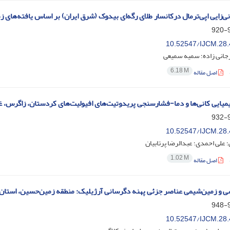
ی‌زایی اپی‌ترمال درکانسار طلای رگه‌ای بیدوک (شرق ایران) بر اساس یافته‌های
9
10.52547/IJCM.28.
جانی زاده؛ سمیه سمیعی
6.18 M
اصل مقاله
یایی کانی‌ها و دما-فشارسنجی پریدوتیت‌های افیولیت‌های کردستان، زاگرس، غ
9
10.52547/IJCM.28.
؛ علی احمدی؛ عبدالرضا پرتابیان
1.02 M
اصل مقاله
ی و زمین‌شیمی عناصر جزئی پهنه دگرسانی آرژیلیک: منطقه زمین‌حسین، استان
9
10.52547/IJCM.28.