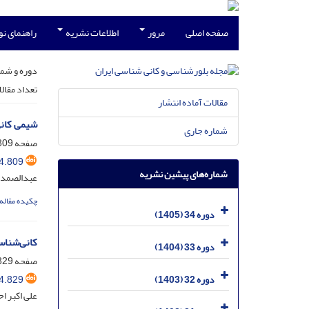
صفحه اصلی
مرور
اطلاعات نشریه
راهنمای ن
دوره و شما
تعداد مقال
مقالات آماده انتشار
شیمی کانی
شماره جاری
صفحه
09-828
4.809
شماره‌های پیشین نشریه
عبدالصمد 
چکیده مقاله
دوره 34 (1405)
کانی‌شناس
دوره 33 (1404)
صفحه
29-844
4.829
دوره 32 (1403)
علی اکبر ا