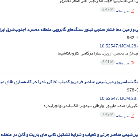
؛ علی عابدینی؛ حجت اله رنجبر؛ علی اصغر کلاگری
2.47 M
اصل مقاله
 و زمین دما فشار سنجی تبلور سنگ‌های گابرویی منطقه ده‌سرد (جنوب‌شرق ایرا
9
10.52547/IJCM.28.
یم‌نژاد؛ محسن آروین؛ سارا درگاهی؛ کازو ناکاشیما
3.91 M
اصل مقاله
‌شناسی و زمین‌شیمی عناصر فرعی و کمیاب (خاکی نادر) در کانه‌سازی طلای میار
9
10.52547/IJCM.28.
گیریار؛ صمد علیپور؛ وارطان سیمونز؛ الکساندر توالچرلیدزه
7.42 M
اصل مقاله
ن‌شیمی عناصر جزئی و کمیاب و شرایط تشکیل کانی های باریت و گالن در منطقه