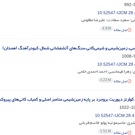
9
10.52547/IJCM.28.
ی؛ سعید سعادت؛ علیرضا مظلومی
4.9 M
اصل مقاله
ی، زمین‌شیمی و شیمی‌کانی سنگ‌های آتشفشانی شمال کبودرآهنگ (همدان)
9
10.52547/IJCM.28.
ی؛ زهرا طهماسبی؛ احمد احمدی خلجی
3.22 M
اصل مقاله
کوارتز دیوریت بروجرد بر پایه زمین‌شیمی عناصر اصلی و کمیاب کانی‌های پیروک
100
10.52547/IJCM.28.4
عشری؛ ماسیمو تیه پولو؛ قاسم قربانی
1.51 M
اصل مقاله