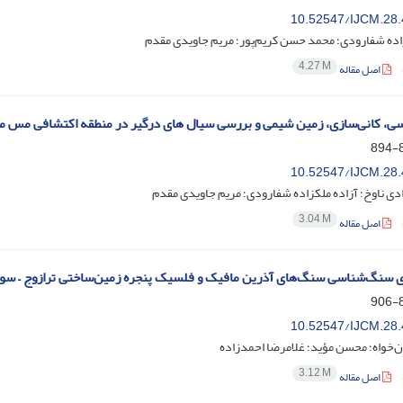
10.52547/IJCM.28.
اده ﺷﻔﺎرودی؛ ﻣﺤﻤﺪ ﺣﺴﻦ ﮐﺮیم‌ﭘﻮر؛ مریم جاویدی مقدم
4.27 M
اصل مقاله
ی، کانی‌سازی، زمین شیمی و بررسی سیال های درگیر در منطقه اکتشافی مس م
8
10.52547/IJCM.28.
دی ناوخ؛ آزاده ملکزاده شفارودی؛ مریم جاویدی مقدم
3.04 M
اصل مقاله
 سنگ‌شناسی سنگ‌های آذرین مافیک و فلسیک پنجره زمین‌ساختی ترازوج – سو
8
10.52547/IJCM.28.
ن‌خواه؛ محسن مؤید؛ غلامرضا احمدزاده
3.12 M
اصل مقاله