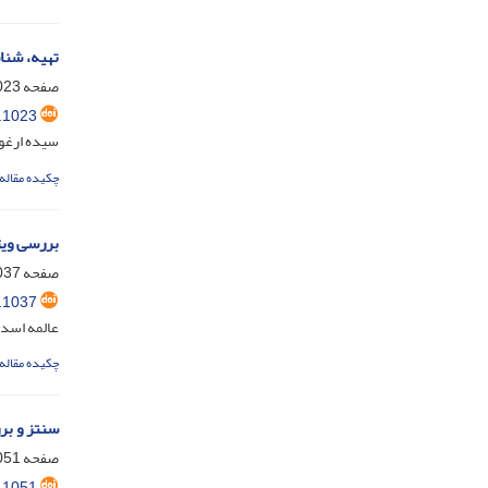
تهیه، شناسایی
صفحه
3-1036
.1023
سیده ارغوا
چکیده مقاله
بررسی ویژگی‌های سا
صفحه
7-1050
.1037
عالمه اسدپ
چکیده مقاله
سنتز و برر
صفحه
1-1062
.1051