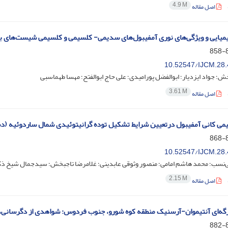
4.9 M
اصل مقاله
یایی و ویژگی‌های نوری آمفیبول‌های سدیمی- کلسیمی و کلسیمی شیست‌های ب
8
10.52547/IJCM.28.
 جواد ایزدیار؛ ابوالفضل پورامیدی؛ علی حاج ابوالفتح؛ مهسا طهماسبی
3.61 M
اصل مقاله
می کانی آمفیبول درتعیین شرایط تشکیل توده گرانیتوئیدی شمال ساردوئیه
8
10.52547/IJCM.28.
‌نسب؛ محمد هاشم ‌امامی؛ منصور وثوقی عابدینی؛ غلامرضا تاجبخش؛ سیدجمال شیخ ذک
2.15 M
اصل مقاله
 رگه‌ای آنتیموان-آرسنیک منطقه کوه شورو، جنوب فردوس: شواهدی از دگرسانی، 
8