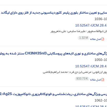
 و تعیین ساختار بلوری پلیمر کئوردیناسیونی جدید از فلز روی دارای لیگاند N-(4-پیریدیل)ایزونیکوتین‌آمید
102
10.52547/IJCM.28.4
ن ابوالقاسم‌پور؛ علیرضا سلیمی؛ علی نخعی‌پور
1.32 M
اصل مقاله
ختاری و نوری لایه‌‌های پروسکایتی CH3NH3SnI3 سنتز شده به روش تبخیر گرمایی تک مرحله‌ای
103
10.52547/IJCM.28.4
ور ارزفونی؛ مرتضی ایزدی فرد؛ محمد ابراهیم قاضی
933.73 K
اصل مقاله
سی ویژگی‌های ساختاری، ریخت‌شناسی و فوتوکاتالیزوری نانوکامپوزیت MoS2/Ag2S
105
10.52547/IJCM.28.4