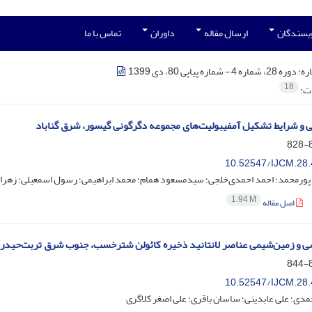
ویسندگان
ارسال مقاله
داوران
تماس با ما
ره:
دوره 28، شماره 4 - شماره پیاپی 80، دی 1399
18
ات:
 و شرایط تشکیل آمفیبولیت‌های مجموعه دگرگونی گیسور، شرق گناباد
8
10.52547/IJCM.28.
پورمحمد؛ احمد احمدی‌خلجی؛ سیدمسعود همام؛ محمد ابراهیمی؛ رسول اسمعیلی؛ زهرا
1.94 M
اصل مقاله
ی و زمین‌شیمی عناصر لانتانید ذخیره کائولن شترخسب، جنوب شرق تربت‌حیدری
8
10.52547/IJCM.28.
حمدی؛ علی عابدینی؛ ساسان باقری؛ علی اصغر کلاگری