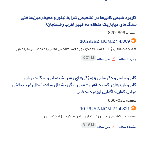
کاربرد شیمی کانی‌ها در تشخیص شرایط تبلور و محیط زمین‌ساختی
سنگ‌های دیابازیک منطقه ده ظهیر )غرب رفسنجان(
صفحه
809-820
10.29252/IJCM.27.4.809
حمیده صالحی‌نژاد؛ حمید احمدی‌پور؛ حسام‌الدین معین‌زاده؛ عباس مرادیان
3.31 M
چکیده مقاله
اصل مقاله
کانی‌شناسی، دگرسانی و ویژگی‌های زمین شیمیایی سنگ میزبان
کانی‌سازی‌های اکسید آهن - مس رنگرز، شمال ساوه، شمال غرب بخش
میانی کمان ماگمایی ارومیه – دختر
صفحه
821-838
10.29252/IJCM.27.4.821
سمیه دولتشاهی؛ حسن زمانیان؛ علیرضا کریم زاده ثمرین
8.16 M
چکیده مقاله
اصل مقاله