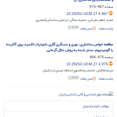
صفحه
967-974
10.29252/IJCM.27.4.967
مجید جعفر تفرشی؛ سمیه سلگی؛ مرتضی ساسانی قمصری
2.16 M
چکیده مقاله
اصل مقاله
مطالعه خواص ساختاری، نوری و حسگری گازی نانوذرات اکسید روی آلائیده
با آلومینیوم، سنتز شده به روش حلال گرمایی
صفحه
975-984
10.29252/IJCM.27.4.975
مریم ملکیان؛ محمدرضا فدوی اسلام؛ مهدی اردیانیان
1.26 M
چکیده مقاله
اصل مقاله
مقالات آماده انتشار
شماره جاری