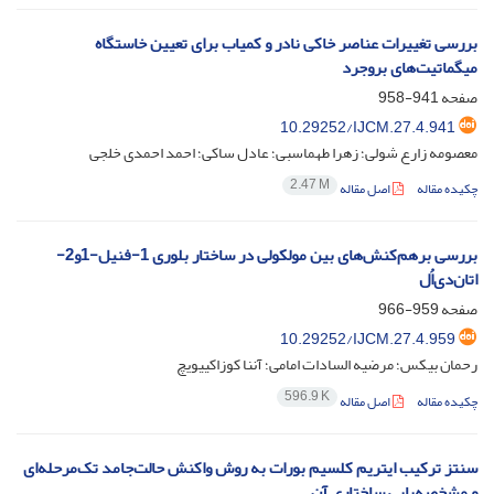
بررسی تغییرات عناصر خاکی نادر و کمیاب برای تعیین خاستگاه
میگماتیت‌های بروجرد
صفحه
941-958
10.29252/IJCM.27.4.941
معصومه زارع شولی؛ زهرا طهماسبی؛ عادل ساکی؛ احمد احمدی خلجی
2.47 M
چکیده مقاله
اصل مقاله
بررسی برهم‌کنش‌های بین مولکولی در ساختار بلوری 1-فنیل-1و2-
اتان‌دی‌اُل
صفحه
959-966
10.29252/IJCM.27.4.959
رحمان بیکس؛ مرضیه السادات امامی؛ آننا کوزاکییویچ
596.9 K
چکیده مقاله
اصل مقاله
سنتز ترکیب ایتریم کلسیم بورات به روش واکنش حالت‌جامد تک‌مرحله‌ای
و مشخصه‌یابی ساختاری آن