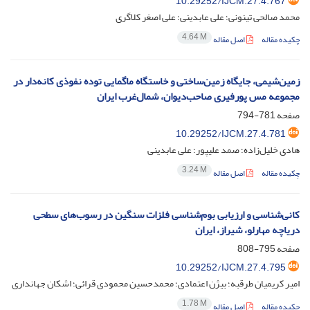
10.29252/IJCM.27.4.767
محمد صالحی تینونی؛ علی عابدینی؛ علی اصغر کلاگری
4.64 M
چکیده مقاله
اصل مقاله
زمین‌شیمی، جایگاه زمین‌ساختی و خاستگاه ماگمایی توده نفوذی کانه‌دار در
مجموعه مس پورفیری صاحب‌دیوان، شمال‌غرب ایران
صفحه
781-794
10.29252/IJCM.27.4.781
هادی خلیل‌زاده؛ صمد علیپور؛ علی عابدینی
3.24 M
چکیده مقاله
اصل مقاله
کانی‌شناسی و ارزیابی بوم‌شناسی فلزات سنگین در رسوب‌های سطحی
دریاچه مهارلو، شیراز، ایران
صفحه
795-808
10.29252/IJCM.27.4.795
امیر کریمیان طرقبه؛ بیژن اعتمادی؛ محمدحسین محمودی قرائی؛ اشکان جهانداری
1.78 M
چکیده مقاله
اصل مقاله