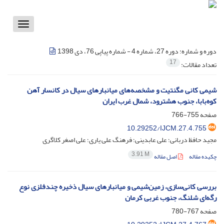
Toggle
vigation
دوره و شماره:
دوره 27، شماره 4 - شماره پیاپی 76، دی 1398
17
تعداد مقالات:
شیمی کانی مگنتیت و مشخصه‌های میانبارهای سیال در کانسار آهن
کوه‌بابا، جنوب هشترود، شمال غرب ایران
صفحه
755-766
10.29252/IJCM.27.4.755
مجید حافظ دربانی؛ علی عابدینی؛ فرهنگ علی یاری؛ علی اصغر کلاگری
3.91 M
چکیده مقاله
اصل مقاله
بررسی کانی‌سازی، زمین‌شیمی و میانبارهای سیال ذخیره چندفلزی نوع
رگه‌ای شلنگ، جنوب غربی کرمان
صفحه
767-780