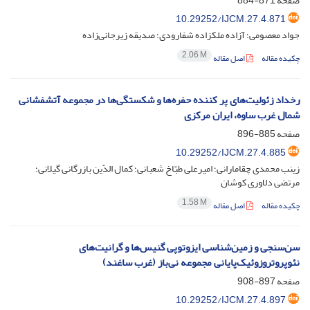
صفحه
871-884
10.29252/IJCM.27.4.871
جواد معصومی؛ آزاده ملکزاده شفارودی؛ صدیقه زیرجانی‌زاده
2.06 M
چکیده مقاله
اصل مقاله
رخداد زئولیت‌های پر کننده حفره‌ها و شکستگی‌ها در مجموعه آتشفشانی
شمال غرب ساوه، ایران مرکزی
صفحه
885-896
10.29252/IJCM.27.4.885
زینب محمدی چقامارانی؛ امیرعلی طبّاخ شعبانی؛ کمال الدّین بازرگانی گیلانی؛
مرتضی دلاوری کوشان
1.58 M
چکیده مقاله
اصل مقاله
سن‌سنجی و زمین‌شناسی ایزوتوپی گنیس‌ها و گرانیت‌های
نئوپروتروزوئیک‌پایانی مجموعه نی‌باز (غرب ساغند)
صفحه
897-908
10.29252/IJCM.27.4.897