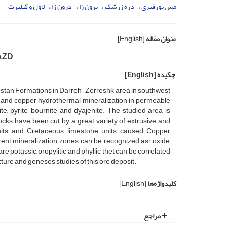
مس پورفیری
دره زرشک
برون زا
درون زا
لاول و گیلبرت
عنوان مقاله
[English]
YAZD
چکیده
[English]
estan Formations in Darreh-Zerreshk area in southwest
 and copper hydrothermal mineralization in permeable
e, pyrite, bournite and dyajenite. The studied area is
ks have been cut by a great variety of extrusive and
 units and Cretaceous limestone units caused Copper
ferent mineralization zones can be recognized as: oxide,
 potassic, propylitic and phyllic thet can be correlated
xture and geneses studies of this ore deposit.
کلیدواژه‌ها
[English]
مراجع