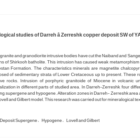
ogical studies of Darreh â Zerreshk copper deposit SW of 
ranite and granodiorite intrusive bodies have cut the Naiband and Sang
ns of Shirkooh batholite. This intrusion has caused weak metamorphism
tan Formation. The characteristics minerals are magnetite, chalcopyrit
sed of sedimentary strata of Lower Cretaceous up to present. These roc
sive rocks. Intrusion of porphyric granitoide of Miocene in volcanic
lization in different parts of studied area. In Darreh-Zerreshk, four dif
ng, supergene and hypogene. Alteration zones in Darreh- Zerreshk area are
ovell and Gilbert model. This research was carried out for mineralogical, te
Deposit Supergene
Hypogene
Lovell and Gilbert