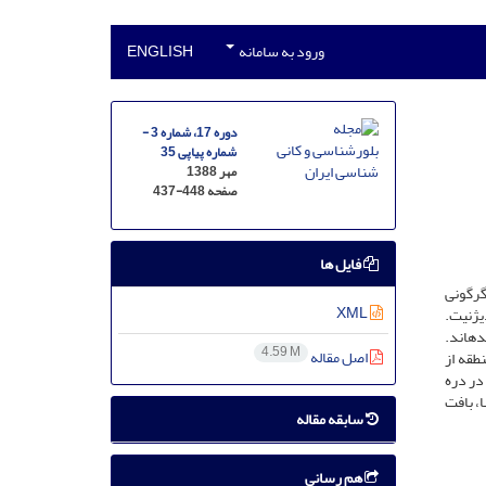
ورود به سامانه
ENGLISH
دوره 17، شماره 3 -
شماره پیاپی 35
مهر 1388
صفحه
437-448
فایل ها
گرگونی
XML
یژنیت.
ه­اند.
4.59 M
اصل مقاله
طقه از
در دره
، بافت
سابقه مقاله
هم رسانی