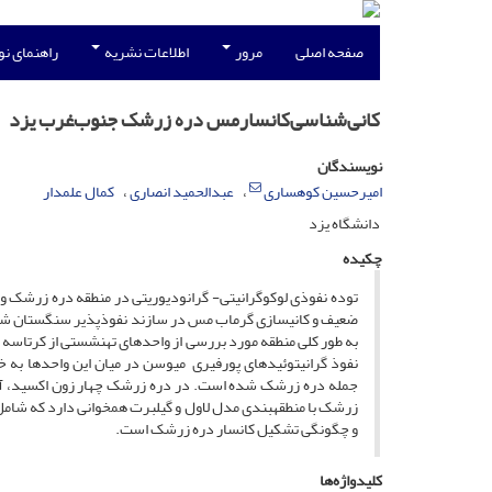
صفحه اصلی
مرور
اطلاعات نشریه
راهنمای ن
‌کانی‌شناسی‌کانسار‌مس دره ‌زرشک جنوب‌غرب‌ یزد
نویسندگان
امیرحسین کوهساری
عبدالحمید انصاری
کمال علمدار
دانشگاه یزد
چکیده
توده نفوذی لوکوگرانیتی- گرانودیوریتی در منطقه دره زرشک و
ضعیف و کانی­سازی گرماب مس در سازند نفوذپذیر­ سنگستان ­شده
به طور کلی منطقه مورد بررسی از واحدهای ته­نشستی از کرتاسه 
نفوذ گرانیتوئید­های پورفیری میوسن در میان این واحدها به 
جمله دره زرشک شده است. در دره زرشک چهار زون اکسید، آبشس
زرشک با منطقه­بندی مدل لاول و گیلبرت همخوانی دارد که شامل د
و چگونگی تشکیل کانسار دره زرشک است.
کلیدواژه‌ها