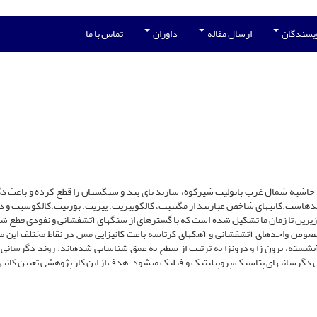
ویسندگان
ارسال مقاله
داوران
تماس با ما
 حاشیه شمال غرب باتولیت شیرکوه، سازند نای بند و سنگستان را قطع کرده و باعث د
­است.­کانی­های ­شاخص عبارتند از مگنتیت، کالکوپیریت، پیریت، بورنیت،کالکوسیت و د
زیرین تا زمان ما تشکیل شده است که با گستره­ای از سنگ­های آتشفشانی و نفوذی قطع شد
خصوص واحدهای آتشفشانی و آهک­های کرتاسه باعث کانی­زایی مس در نقاط مختلف این من
ته، برون زا و درون­زا به ترتیب از سطح به عمق شناسایی شده­اند. روند دگرسانی 
گرسانی­های پتاسیک،پروپیلیتیک و فیلیک می­شود. هدف از این کار پژوهشی تعیین کانی­ها