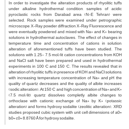
In order to investigate the alteration products of rhyolitic tuffs
under alkaline hydrothermal condition, samples of acidic
pyroclastic rocks from Darabad area (N-E Tehran) were
selected. Rock samples were examined under petrographic
microscope, X-Ray powder diffraction, X-Ray Fluorescence and
were eventually powdered and mixed with Na+ and K+ bearing
solutions in hydrothermal autoclaves. The effect of changes in
temperature, time and concentration of cations in solution,
alteration of aforementioned tuffs have been studied. The
solutions with 1.25- 7.5 mol/lit cation concentrations from KOH
and NaCl salt have been prepared and used in hydrothermal
experiments in 100 °C and 150 °C. The results revealed that in
alteration of rhyolitic tuffs, in presence of KOH and NaCl solutions,
with increasing temperature, concentration of Na+ and pH, the
quality of quartz decreases and the quality of albite increases
(sodic alteration). At 150 °C and high concentration of Na+ and K+
(7.5 mol/lit), quartz dissolves completly, albite changes to
orthoclase with cationic exchange of Na+ by K+ (potassic
alteration) and forms hydroxy sodalite (zeolitic alteration). XRD
studies proposed cubic system with unit cell dimensions of a0=
b0= c0= 8.8760 Å for hydroxy sodalite.