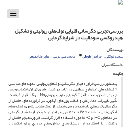
Toggle
vigation
بررسی تجربی دگرسانی قلیایی توف‌‌های ریولیتی و تشکیل
هیدروکسی‌ سودالیت در شرایط گرمابی
نویسندگان
سمیه توکلی
فرامرز طوطی
محمدعلی برقی
علیرضا بدیعی
دانشگاه تهران
چکیده
به­منظور بررسی فراورده­های دگرسانی توف‌‌های ریولیتی، نمونه‌های مناسبی
از نهشته‌‌های آذراواری منطقه­ی دارآباد، در شمال شرق تهران‏‏، انتخاب و پس
از پودر شدن، تحت تأثیر آبگون­های حاوی یون­‌هایNa+ وK+ قرار گرفتند.
تأثیر تغییرات دما، زمان و غلظت یون‌‌های آبگون، در فراورده‌های حاصل از
دگرسانی توف‌‌های یادشده بررسی شدند. از نمک قلیایی پتاس و نمک طعام
آبگون‌‌هایی با غلظت ٢٥/١ تا ٥/٧ مول بر لیتر تهیه و در آزمایش­های گرمابی
در دما‌های C°١٠٠ و C°١٥٠ مورد استفاده قرار گرفتند. فراورده­های حاصل از
واکنش، با استفاده از دستگاه‌های پراش‌سنج پودری پرتو ایکس و