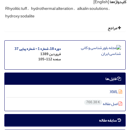
کلیدواژه‌ها
[English]
Rhyolitic tuff
hydrothermal alteration
alkalin soulutions
hydroxy sodalite
مراجع
دوره 18، شماره 1 - شماره پیاپی 37
فروردین 1389
صفحه
105-112
فایل ها
XML
766.38 K
اصل مقاله
سابقه مقاله