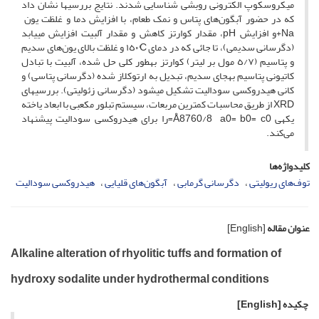
میکروسکوپ الکترونی روبشی شناسایی شدند. نتایج بررسی­ها نشان داد
که در حضور آبگون­‌های پتاس و نمک طعام، با افزایش دما و غلظت یون ‏‏‏‏‏‏‏‏‏
Na+و افزایش pH، مقدار کوارتز کاهش و مقدار آلبیت افزایش می­یابد
(دگرسانی سدیمی)، تا جائی که در دمای C°١٥٠ و غلظت بالای یون­‌های سدیم
و پتاسیم (٥/٧ مول بر لیتر) کوارتز به­طور کلی حل شده،‏ آلبیت با تبادل
کاتیونی پتاسیم به­جای سدیم، تبدیل به ارتوکلاز شده (دگرسانی پتاسی) و
کانی هیدروکسی ‌سودالیت تشکیل می­شود (دگرسانی زئولیتی). بررسی­های
XRD از طریق محاسبات کمترین مربعات، سیستم تبلور مکعبی با ابعاد یاخته
یکه­ی Å8760/8 a0= b0= c0=را برای هیدروکسی‌ سودالیت پیشنهاد
می‌کند.
کلیدواژه‌ها
توف‌‌های ریولیتی
دگرسانی گرمابی
آبگون‌‌های قلیایی
هیدروکسی سودالیت
عنوان مقاله
[English]
Alkaline alteration of rhyolitic tuffs and formation of
hydroxy sodalite under hydrothermal conditions
چکیده
[English]