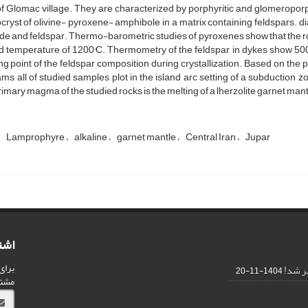
of Glomac village. They are characterized by porphyritic and glomeropo
ryst of olivine- pyroxene- amphibole in a matrix containing feldspars. d
de and feldspar. Thermo-barometric studies of pyroxenes show that the 
d temperature of 1200°C. Thermometry of the feldspar in dykes show 500
ng point of the feldspar composition during crystallization. Based on 
ms, all of studied samples plot in the island arc setting of a subduction z
imary magma of the studied rocks is the melting of a lherzolite garnet man
Lamprophyre
alkaline
garnet mantle
Central Iran
Jupar
اشت
برای
1404-11-20
مشت