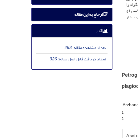
 به روش فلدسپارها دمای حدود 500-650 درجه سانتیگراد را
ن­ها و
ارجاع به این مقاله
نت‌دار
آمار
تعداد مشاهده مقاله:
463
تعداد دریافت فایل اصل مقاله:
326
Petrog
plagio
Arzhan
1
2
A set 