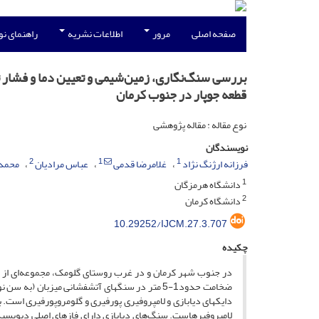
صفحه اصلی
مرور
اطلاعات نشریه
راهنمای ن
بررسی سنگ‌نگاری، زمین‌شیمی و تعیین دما و فشار تبل
قطعه جوپار در جنوب کرمان
نوع مقاله : مقاله پژوهشی
نویسندگان
2
1
1
فرزانه ارژنگ نژاد
غلامرضا قدمی
عباس مرادیان
محمد
1
دانشگاه هرمزگان
2
دانشگاه کرمان
10.29252/IJCM.27.3.707
چکیده
در جنوب شهر کرمان و در غرب روستای گلومک، مجموعه‌ای از دا
ضخامت حدود1-5 متر در سنگ­های آتشفشانی میزبان 
دایک­های دیابازی و لامپروفیری پورفیری و گلومروپورفیری است. بل
لامپروفیرهاست. سنگ‌های دیابازی دارای فازهای اصلی دیوپسی