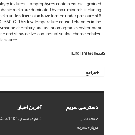
rphyry textures. Lamprophyres contain course- grained
iabasic rocks are dominated by main minerals including
rocks under discussion have formed under pressure of 6
- 650 °C. This low temperature caused changes in the
the pyroxene chemistry and tectonomagmatic environment
one and show active continental setting characteristics.
tle source.
کلیدواژه‌ها
[English]
مراجع
دسترسی سریع
آخرین اخبار
صفحه اصلی
شماره زمستان 1404 منتشر شد!
درباره نشریه