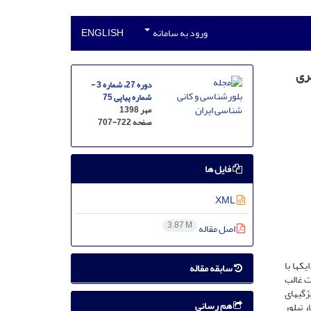
ورود به سامانه
ENGLISH
یری
دوره 27، شماره 3 -
شماره پیاپی 75
مهر 1398
صفحه
707-722
فایل ها
XML
3.87 M
اصل مقاله
­ها با
سابقه مقاله
فت غالب
ژگی­های
هم رسانی
 تبلور