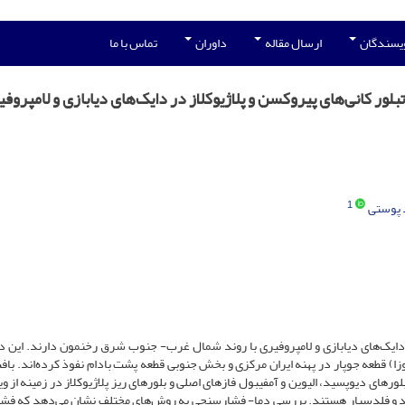
ویسندگان
ارسال مقاله
داوران
تماس با ما
ور کانی‌های پیروکسن و پلاژیوکلاز در دایک‌های دیابازی و لامپروف
1
 پوستی
یک‌های دیابازی و لامپروفیری با روند شمال غرب- جنوب شرق رخنمون دارند. این دایک
(به سن نوزا) قطعه جوپار در پهنه ایران مرکزی و بخش جنوبی قطعه پشت بادام نفوذ کرده‌اند. با
ورهای دیوپسید، الیوین و آمفیبول فازهای اصلی و بلورهای ریز پلاژیوکلاز در زمینه از وی
د و فلدسپار هستند. بررسی دما- فشارسنجی به روش‌های مختلف نشان می‌دهد که فشار