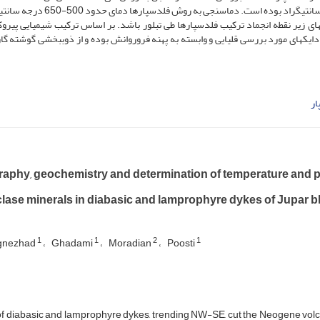
پیروکسن­ها حدود 6 کیلوبار و دمای تبلور آنها حدود 1200 درجه سانتیگراد بوده است. دماسنجی
­های زیر نقطه انجماد ترکیب فلدسپارها طی تبلور باشد. بر اساس ترکیب شیمیایی پیروکس
ایک­های مورد بررسی قلیایی و وابسته به پهنه فروروانش بوده و از ذوب­بخشی گوشته گار
ار
raphy, geochemistry and determination of temperature and pr
clase minerals in diabasic and lamprophyre dykes of Jupar b
1
1
2
1
gnezhad
Ghadami
Moradian
Poosti
of diabasic and lamprophyre dykes, trending NW-SE, cut the Neogene volca