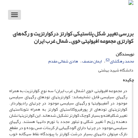
Toggle
vigation
بررسی تغییر شکل پلاستیکی کوارتز درکوارتزیت و رگه‌های
کوارتزی مجموعه افیولیتی خوی ـ شمال غرب ایران
نویسندگان
محمد رهگشای
ایمان منصف
هادی شفائی مقدم
دانشگاه شهید بهشتی
چکیده
در مجموعه افیولیتی خوی (شمال غرب ایران) سه نوع کوارتزیت به همراه
رگه­های سیلیسی قابل تشخیص­اند: کوارتزیت­های توده­ای, رگه­های سیلیسی
موجود در آمفیبولیت­ها و رگه­های سیلیسی موجود در چرت­های رادیولردار.
کوارتزیت­های توده­ای از پورفیروکلاست­های کوارتز به همراه نئوبلاست­های
تغییرشکل­یافته و بسیار کوچک کوارتز تشکیل شده­اند. این کوارتزیت­ها نشان
دهنده رژیم I تغییر شکلی و تبلور مجدد با تورم دانه­ها هستند. رگه­های
سیلیسی موجود در چرت­ها دارای آلودگی­هایی از کربنات مس بوده و در مقطع
نازک می­توان دانه­های بسیار درشت کوارتز با پیوندگاه نقاط سه­گانه خوب