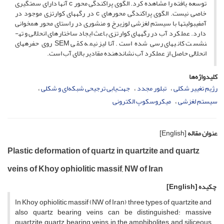
توسعه یافته را مشاهده کرد. الگوی پراکندگی محور c آنها دارای سمتگیری
خاصی نیست. الگوی پراکندگی محورهای c در رگه­های کوارتزی موجود در
آمفیبولیت­ها با سیستم لغزشی لوزی­رخ و منشوری در راستای محور همخوانی
دارد. عملکرد آب در رگه­های کوارتزی باعث ایجاد ساختارهای انحلالی و ته­
نشست کانی­های رسی شده است. آنالیز نیمه کمّی SEM روی حفره­های
انحلالی حاصل از عملکرد آب نشان­دهنده مقادیر بالای آب است.
کلیدواژه‌ها
رژیم تغییر شکلی
تبلور مجدد
جهت‌یابی ترجیحی شبکه‌ای و شکلی
سیستم لغزشی
میکروسکوپ الکترونی
عنوان مقاله
[English]
Plastic deformation of quartz in quartzite and quartz
veins of Khoy ophiolitic massif, NW of Iran
چکیده
[English]
In Khoy ophiolitic massif (NW of Iran) three types of quartzite and
also quartz bearing veins can be distinguished: massive
quartzite, quartz bearing veins in the amphibolites and siliceous