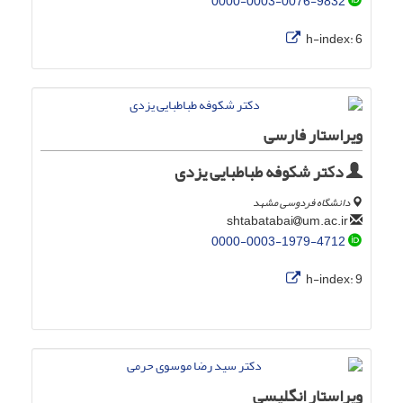
0000-0003-0076-9832
h-index:
6
ویراستار فارسی
دکتر شکوفه طباطبایی یزدی
دانشگاه فردوسی مشهد
um.ac.ir
shtabatabai
0000-0003-1979-4712
h-index:
9
ویراستار انگلیسی