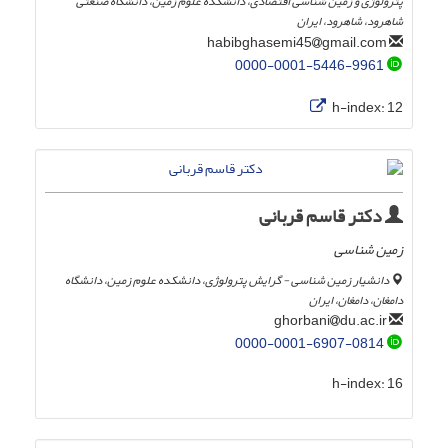
پترولوژی و زمین شناسی اقتصادی، دانشکده علوم زمین، دانشگاه صنعتی
شاهرود، شاهرود، ایران
gmail.com
habibghasemi45
0000-0001-5446-9961
h-index:
12
دکتر قاسم قربانی
زمین شناسی
دانشیار زمین شناسی - گرایش پترولوژی، دانشکده علوم زمین، دانشگاه
دامغان، دامغان، ایران
du.ac.ir
ghorbani
0000-0001-6907-0814
h-index:
16