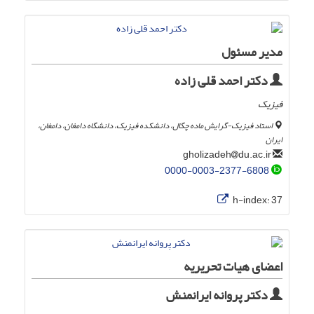
مدیر مسئول
دکتر احمد قلی زاده
فیزیک
استاد فیزیک-گرایش ماده چگال، دانشکده فیزیک، دانشگاه دامغان، دامغان،
ایران
du.ac.ir
gholizadeh
0000-0003-2377-6808
h-index:
37
اعضای هیات تحریریه
دکتر پروانه ایرانمنش