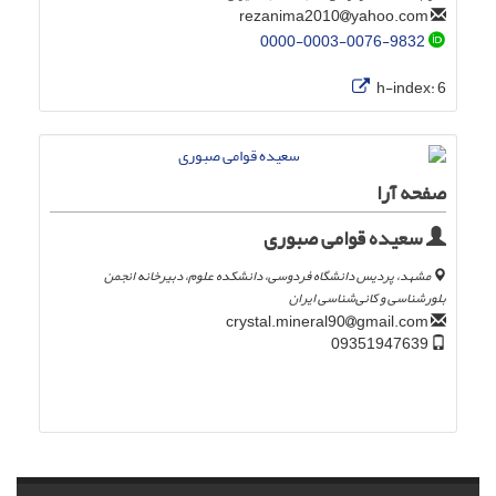
yahoo.com
rezanima2010
0000-0003-0076-9832
h-index:
6
صفحه آرا
سعیده قوامی صبوری
مشهد، پردیس دانشگاه فردوسی، دانشکده علوم، دبیرخانه‌ انجمن
‌بلورشناسی‌ و کانی‌شناسی‌ ایران
gmail.com
crystal.mineral90
09351947639