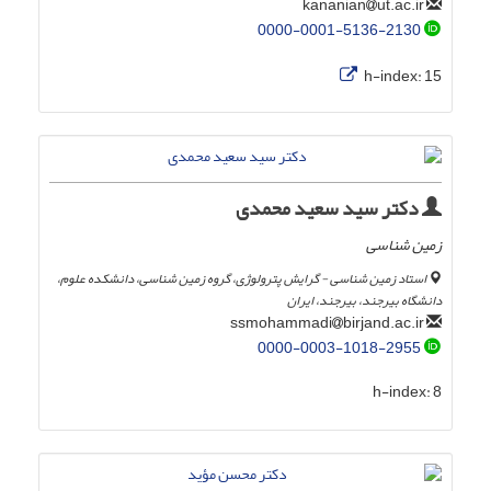
ut.ac.ir
kananian
0000-0001-5136-2130
h-index:
15
دکتر سید سعید محمدی
زمین شناسی
استاد زمین شناسی - گرایش پترولوژی، گروه زمین شناسی، دانشکده علوم،
دانشگاه بیرجند، بیرجند، ایران
birjand.ac.ir
ssmohammadi
0000-0003-1018-2955
h-index:
8